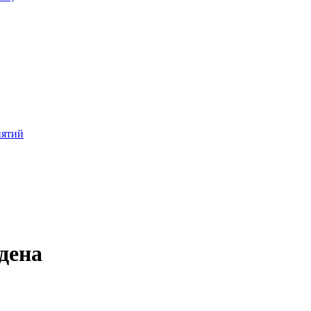
иятий
дена